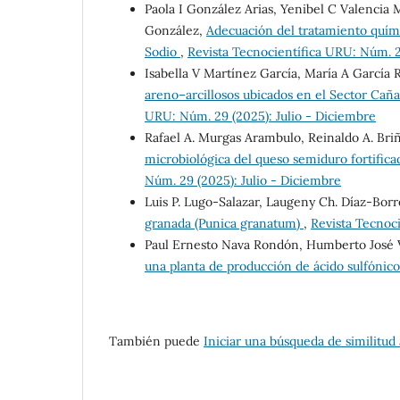
Paola I González Arias, Yenibel C Valencia 
González,
Adecuación del tratamiento quím
Sodio
,
Revista Tecnocientífica URU: Núm. 2
Isabella V Martínez García, María A García
areno–arcillosos ubicados en el Sector Cañ
URU: Núm. 29 (2025): Julio - Diciembre
Rafael A. Murgas Arambulo, Reinaldo A. Briñ
microbiológica del queso semiduro fortificad
Núm. 29 (2025): Julio - Diciembre
Luis P. Lugo-Salazar, Laugeny Ch. Díaz-Bor
granada (Punica granatum)
,
Revista Tecnoc
Paul Ernesto Nava Rondón, Humberto José 
una planta de producción de ácido sulfónic
También puede
Iniciar una búsqueda de similitud