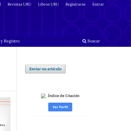
l
Revistas URU
Libros URU
Registrarse
Entrar
y Registro
Buscar
Enviar un artículo
Índice de Citación
Ver Perfil