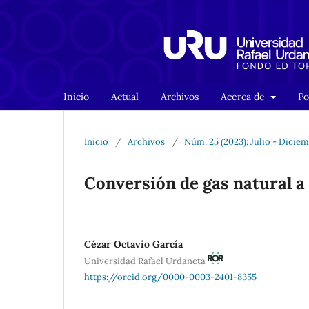
Inicio
Actual
Archivos
Acerca de
Po
Inicio
/
Archivos
/
Núm. 25 (2023): Julio - Dicie
Conversión de gas natural a
Cézar Octavio García
Universidad Rafael Urdaneta
https://orcid.org/0000-0003-2401-8355