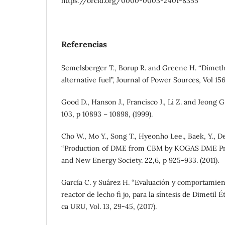
https://orcid.org/0000-0003-2401-8355
Referencias
Semelsberger T., Borup R. and Greene H. “Dimeth
alternative fuel”, Journal of Power Sources, Vol 156
Good D., Hanson J., Francisco J., Li Z. and Jeong G
103, p 10893 – 10898, (1999).
Cho W., Mo Y., Song T., Hyeonho Lee., Baek, Y., 
“Production of DME from CBM by KOGAS DME Pr
and New Energy Society. 22,6, p 925-933. (2011).
García C. y Suárez H. “Evaluación y comportamie
reactor de lecho fi jo, para la síntesis de Dimetil É
ca URU, Vol. 13, 29-45, (2017).