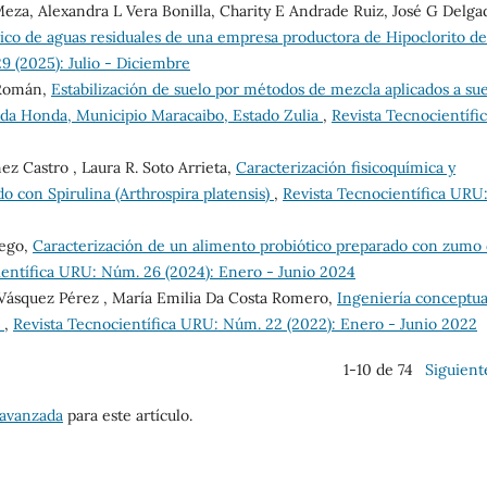
Meza, Alexandra L Vera Bonilla, Charity E Andrade Ruiz, José G Delga
ico de aguas residuales de una empresa productora de Hipoclorito de
9 (2025): Julio - Diciembre
 Román,
Estabilización de suelo por métodos de mezcla aplicados a su
ada Honda, Municipio Maracaibo, Estado Zulia
,
Revista Tecnocientífi
ez Castro , Laura R. Soto Arrieta,
Caracterización fisicoquímica y
o con Spirulina (Arthrospira platensis)
,
Revista Tecnocientífica URU
rego,
Caracterización de un alimento probiótico preparado con zumo
ientífica URU: Núm. 26 (2024): Enero - Junio 2024
Vásquez Pérez , María Emilia Da Costa Romero,
Ingeniería conceptua
o
,
Revista Tecnocientífica URU: Núm. 22 (2022): Enero - Junio 2022
1-10 de 74
Siguient
 avanzada
para este artículo.