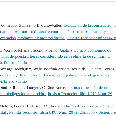
-Alvarado, Guillermo D. Cano-Valles,
Evaluación de la construcción 
usando hexafluoruro de azufre como dieléctrico-refrigerante, y
 devanados, mediante elementos finitos
,
Revista Tecnocientífica URU
 Morillo, Juliana Briceño-Morillo,
Análisis técnico-económico de
mallas de puesta a tierra considerando una refinería de sal marina
,
): Enero - Junio
rteaga Rodríguez, Arelis Josefina Arrieta, Josué de J. Tudare Torres,
mérica PET/HPMC para el desarrollo de polímeros biodegradables
,
): Enero - Junio
 Oñatez-Ríncón, Laugeny C. Díaz-Borrego,
Caracterización de un
nte biodigestión anaerobia.
,
Revista Tecnocientífica URU: Núm. 29
os Molero, Leonardo A Badell Gutierrez,
Diseño de un Centro de Salud
ental
,
Revista Tecnocientífica URU: Núm. 29 (2025): Julio - Diciembre