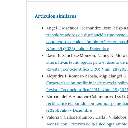
Artículos similares
Ángel E Machuca-Hernández, José R Espina
transformadores de distribución tipo poste 
conductores de aleación bimetálica en sus
Núm. 29 (2025): Julio - Diciembre
David E. Sánchez-Monzón, Nancy N. Mora de
alternativas tecnológicas para el diseño de 
Revista Tecnocientífica URU: Núm. 28 (2025
Alejandra P. Romero Zabala, Miguelangel S. A
Caracterización preliminar de mezcla poli
Revista Tecnocientífica URU: Núm. 28 (2025
Bárbara del V. Almarza-Colmenares, Lys D.
fertilizante elaborado con Lemna sp. media
(2025): Julio - Diciembre
Valeria S Calles Palumbo , Carla I Villalob
Mental con Criterios de la Psicología Ambi