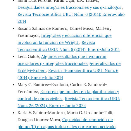
Sunil Dutt Purohit, Faruk Uçar, R.K. Yadavc,
Desigualdades integrales fraccionales y sus q-análogos
,
Revista Tecnocientífica URU: Núm. 6 (2014): Enero-Julio
2014
Susana Salinas de Romero, Daniel Meza, Marleny
Fuenmayor,
Integrales y ecuación diferencial que
involucran la función de Wright
,
Revista
Tecnocientífica URU: Núm. 6 (2014): Enero-Julio 2014
Leda Galué,
Algunos resultados que involucran
operadores q-integrales fraccionales generalizados de
Erdélyi-Kober
,
Revista Tecnocientífica URU: Núm. 6
(2014): Enero-Julio 2014
Mary C. Ramírez-Escalona, Carlos E. Sandoval-
Fernández,
Factores que inciden en la planificación y
control de obras civiles
,
Revista Tecnocientífica URU:
Núm. 26 (2024): Enero - Junio 2024
Karla V. Sabino-Montero, María G. Urdaneta-Tulli,
Douglas Linares-Moya,
Capacidad de remoción de
plomo (II) en aguas industriales por carbón activado