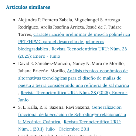
Artículos similares
Alejandra P. Romero Zabala, Miguelangel S. Arteaga
Rodríguez, Arelis Josefina Arrieta, Josué de J. Tudare
Torres,
Caracterización preliminar de mezcla polimérica
PET/HPMC para el desarrollo de polímeros
biodegradables
,
Revista Tecnocientífica URU: Núm. 28
(2025): Enero - Junio
David E. Sánchez-Monzón, Nancy N. Mora de Morillo,
Juliana Briceño-Morillo,
Análisis técnico-económico de
alternativas tecnológicas para el diseño de mallas de
puesta a tierra considerando una refinería de sal marina
,
Revista Tecnocientífica URU: Núm. 28 (2025): Enero -
Junio
S. L. Kalla, R. K. Saxena, Ravi Saxena,
Generalización
fraccional de la ecuación de Schrodinger relacionada a
la Mecánica Cuántica
,
Revista Tecnocientífica URU:
Núm. 1 (2011): Julio - Diciembre 2011