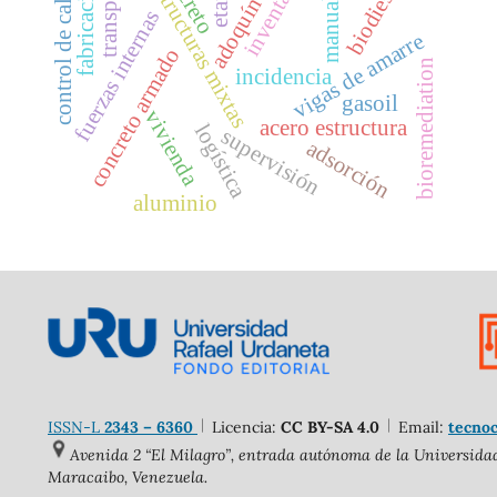
inventarios
control de calidad
transporte
fabricación
biodiesel
estructuras mixtas
adoquín
manual
fuerzas internas
vigas de amarre
concreto armado
bioremediation
incidencia
gasoil
vivienda
acero estructura
logística
supervisión
adsorción
aluminio
ISSN-L
2343 – 6360
Licencia:
CC BY-SA 4.0
Email:
tecnoc
Avenida 2 “El Milagro”, entrada autónoma de la Universidad 
Maracaibo, Venezuela.