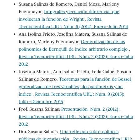
Susana Salinas de Romero, Daniel Meza, Marleny
Fuenmayor,
Integrales y ecuación diferencial que
involucran la función de Wright
,
Revista
Tecnocientífica URU: Núm. 6 (2014): Enero-Julio 2014
Ana Isolina Prieto, Josefina Matera, Susana Salinas de
Romero, Marleny Fuenmayor,
Generalización de los
polinomios de Bernoulli de índice arbitrario complejo
,
Revista Tecnocientífica URU: Núm. 2 (2012): Enero-Julio
2012
Josefina Matera, Ana Isolina Prieto, Leda Galué, Susana
Salinas de Romero,
Teoremas para la función de Bessel
generalizada de tres variables, dos parámetros y un
índice
,
Revista Tecnocientífica URU: Núm. 9 (2015):
Julio -Diciembre 2015
Prof. Susana Salinas,
Presentación Núm. 2 (2012)
,
Revista Tecnocientífica URU: Núm. 2 (2012): Enero-Julio
2012
Dra. Susana Salinas,
Una reflexión sobre políticas
públicas de investigación
,
Revista Tecnocientífica URU: