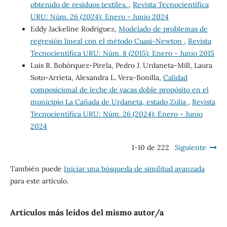
obtenido de residuos textiles.
,
Revista Tecnocientífica
URU: Núm. 26 (2024): Enero - Junio 2024
Eddy Jackeline Rodríguez,
Modelado de problemas de
regresión lineal con el método Cuasi-Newton
,
Revista
Tecnocientífica URU: Núm. 8 (2015): Enero - Junio 2015
Luis R. Bohórquez-Pirela, Pedro J. Urdaneta-Mill, Laura
Soto-Arrieta, Alexandra L. Vera-Bonilla,
Calidad
composicional de leche de vacas doble propósito en el
municipio La Cañada de Urdaneta, estado Zulia
,
Revista
Tecnocientífica URU: Núm. 26 (2024): Enero - Junio
2024
1-10 de 222
Siguiente
También puede
Iniciar una búsqueda de similitud avanzada
para este artículo.
Artículos más leídos del mismo autor/a