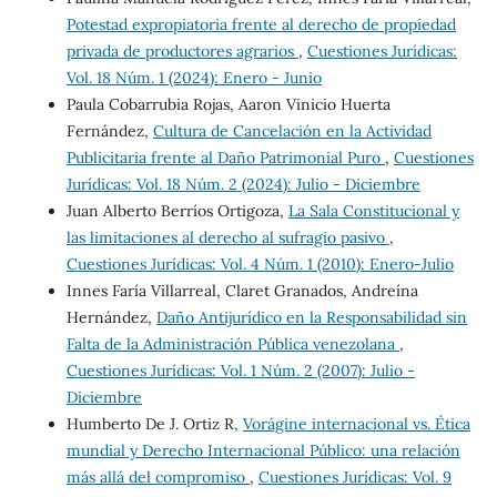
Potestad expropiatoria frente al derecho de propiedad
privada de productores agrarios
,
Cuestiones Jurídicas:
Vol. 18 Núm. 1 (2024): Enero - Junio
Paula Cobarrubia Rojas, Aaron Vinicio Huerta
Fernández,
Cultura de Cancelación en la Actividad
Publicitaria frente al Daño Patrimonial Puro
,
Cuestiones
Jurídicas: Vol. 18 Núm. 2 (2024): Julio - Diciembre
Juan Alberto Berríos Ortigoza,
La Sala Constitucional y
las limitaciones al derecho al sufragio pasivo
,
Cuestiones Jurídicas: Vol. 4 Núm. 1 (2010): Enero-Julio
Innes Faría Villarreal, Claret Granados, Andreína
Hernández,
Daño Antijurídico en la Responsabilidad sin
Falta de la Administración Pública venezolana
,
Cuestiones Jurídicas: Vol. 1 Núm. 2 (2007): Julio -
Diciembre
Humberto De J. Ortiz R,
Vorágine internacional vs. Ética
mundial y Derecho Internacional Público: una relación
más allá del compromiso
,
Cuestiones Jurídicas: Vol. 9