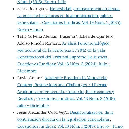
Núm. 1 (2015): Enero-Julio
Saray Rodríguez,
Honestidad y transparencia en deuda.
La crisis de los valores en la administración pública
venezolana
,
Cuestiones Jurídicas: Vol. 19 Núm. 1 (2025):
Enero - Junio
Tulia G. Peña Alemán, Irasema Vílchez de Quintero,
Adelso Rincón Romero,
Análisis Fenomenológico
Multicultural de la Sentencia 2/2012 de la Sala
Constitucional del Tribunal Supremo De Justicia
,
Cuestiones Jurídicas: Vol. 18 Núm. 2 (2024): Julio -
Diciembre
David Gómez,
Academic Freedom in Venezuela:
Context, Restrictions and Challenges / Libertad
Académica en Venezuela: Contexto, Restricciones y
Desafíos
,
Cuestiones Jurídicas: Vol. 13 Núm. 2 (2019):
Julio - Diciembre
Jesús Alexander Cuba Vega,
Desnaturalización de la
contratación directa en la legislación venezolana
,
Cuestiones Jurídicas: Vol. 13 Núm. 1 (2019): Enero - Junio