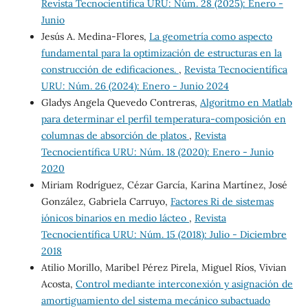
Revista Tecnocientífica URU: Núm. 28 (2025): Enero -
Junio
Jesús A. Medina-Flores,
La geometría como aspecto
fundamental para la optimización de estructuras en la
construcción de edificaciones.
,
Revista Tecnocientífica
URU: Núm. 26 (2024): Enero - Junio 2024
Gladys Angela Quevedo Contreras,
Algoritmo en Matlab
para determinar el perfil temperatura-composición en
columnas de absorción de platos
,
Revista
Tecnocientífica URU: Núm. 18 (2020): Enero - Junio
2020
Miriam Rodríguez, Cézar García, Karina Martínez, José
González, Gabriela Carruyo,
Factores Ri de sistemas
iónicos binarios en medio lácteo
,
Revista
Tecnocientífica URU: Núm. 15 (2018): Julio - Diciembre
2018
Atilio Morillo, Maribel Pérez Pirela, Miguel Ríos, Vivian
Acosta,
Control mediante interconexión y asignación de
amortiguamiento del sistema mecánico subactuado