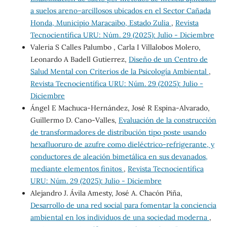
a suelos areno–arcillosos ubicados en el Sector Cañada
Honda, Municipio Maracaibo, Estado Zulia
,
Revista
Tecnocientífica URU: Núm. 29 (2025): Julio - Diciembre
Valeria S Calles Palumbo , Carla I Villalobos Molero,
Leonardo A Badell Gutierrez,
Diseño de un Centro de
Salud Mental con Criterios de la Psicología Ambiental
,
Revista Tecnocientífica URU: Núm. 29 (2025): Julio -
Diciembre
Ángel E Machuca-Hernández, José R Espina-Alvarado,
Guillermo D. Cano-Valles,
Evaluación de la construcción
de transformadores de distribución tipo poste usando
hexafluoruro de azufre como dieléctrico-refrigerante, y
conductores de aleación bimetálica en sus devanados,
mediante elementos finitos
,
Revista Tecnocientífica
URU: Núm. 29 (2025): Julio - Diciembre
Alejandro J. Ávila Amesty, José A. Chacón Piña,
Desarrollo de una red social para fomentar la conciencia
ambiental en los individuos de una sociedad moderna
,