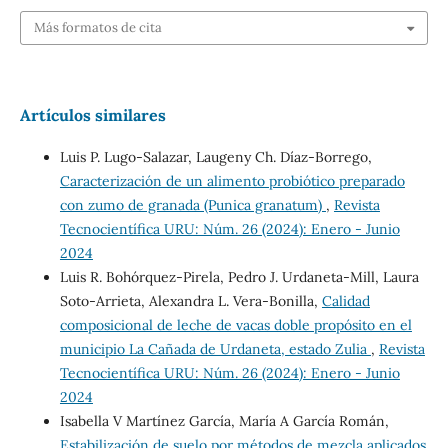
Más formatos de cita
Artículos similares
Luis P. Lugo-Salazar, Laugeny Ch. Díaz-Borrego,
Caracterización de un alimento probiótico preparado
con zumo de granada (Punica granatum)
,
Revista
Tecnocientífica URU: Núm. 26 (2024): Enero - Junio
2024
Luis R. Bohórquez-Pirela, Pedro J. Urdaneta-Mill, Laura
Soto-Arrieta, Alexandra L. Vera-Bonilla,
Calidad
composicional de leche de vacas doble propósito en el
municipio La Cañada de Urdaneta, estado Zulia
,
Revista
Tecnocientífica URU: Núm. 26 (2024): Enero - Junio
2024
Isabella V Martínez García, María A García Román,
Estabilización de suelo por métodos de mezcla aplicados