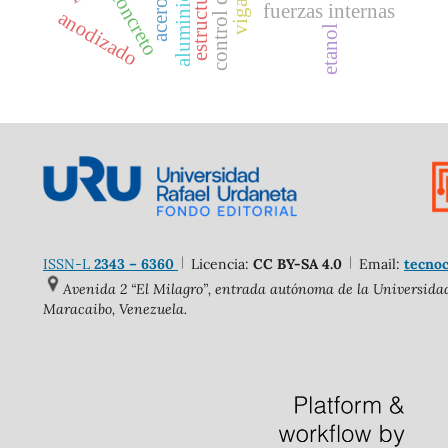
concreto
aluminio
fuerzas internas
anodizado
etanol
ISSN-L
2343 – 6360
Licencia:
CC BY-SA 4.0
Email:
tecnoc
Avenida 2 “El Milagro”, entrada autónoma de la Universidad 
Maracaibo, Venezuela.