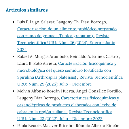
Artículos similares
Luis P. Lugo-Salazar, Laugeny Ch. Díaz-Borrego,
Caracterización de un alimento probiótico preparado
con zumo de granada (Punica granatum)
,
Revista
Tecnocientífica URU: Núm. 26 (2024): Enero - Junio
2024
Rafael A. Murgas Arambulo, Reinaldo A. Briñez Castro ,
Laura R. Soto Arrieta,
Caracterización fisicoquímica y
microbiológica del queso semiduro fortificado con
Spirulina (Arthrospira platensis)
,
Revista Tecnocientífica
URU: Núm. 29 (2025): Julio - Diciembre
Melvin Alfonso Boscán Huerta, Angel González Portillo,
Laugeny Díaz Borrego,
Características fisicoquímicas y
organolépticas de productos elaborados con leche de
cabra en la región zuliana
,
Revista Tecnocientífica
URU: Núm. 23 (2022): Julio - Diciembre 2022
Paula Beatriz Malaver Briceño, Rómulo Alberto Rincón