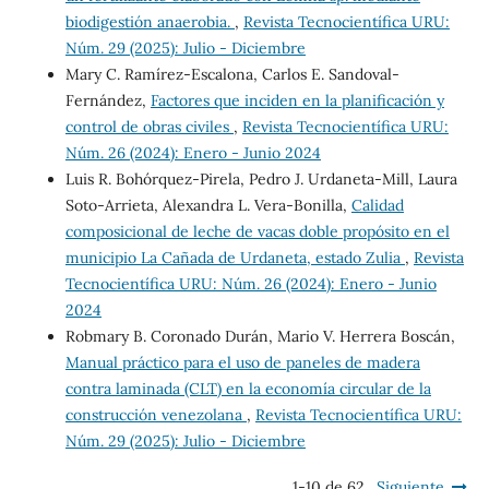
biodigestión anaerobia.
,
Revista Tecnocientífica URU:
Núm. 29 (2025): Julio - Diciembre
Mary C. Ramírez-Escalona, Carlos E. Sandoval-
Fernández,
Factores que inciden en la planificación y
control de obras civiles
,
Revista Tecnocientífica URU:
Núm. 26 (2024): Enero - Junio 2024
Luis R. Bohórquez-Pirela, Pedro J. Urdaneta-Mill, Laura
Soto-Arrieta, Alexandra L. Vera-Bonilla,
Calidad
composicional de leche de vacas doble propósito en el
municipio La Cañada de Urdaneta, estado Zulia
,
Revista
Tecnocientífica URU: Núm. 26 (2024): Enero - Junio
2024
Robmary B. Coronado Durán, Mario V. Herrera Boscán,
Manual práctico para el uso de paneles de madera
contra laminada (CLT) en la economía circular de la
construcción venezolana
,
Revista Tecnocientífica URU:
Núm. 29 (2025): Julio - Diciembre
1-10 de 62
Siguiente