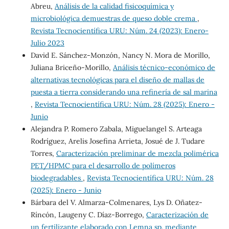
Abreu,
Análisis de la calidad fisicoquímica y
microbiológica demuestras de queso doble crema
,
Revista Tecnocientífica URU: Núm. 24 (2023): Enero-
Julio 2023
David E. Sánchez-Monzón, Nancy N. Mora de Morillo,
Juliana Briceño-Morillo,
Análisis técnico-económico de
alternativas tecnológicas para el diseño de mallas de
puesta a tierra considerando una refinería de sal marina
,
Revista Tecnocientífica URU: Núm. 28 (2025): Enero -
Junio
Alejandra P. Romero Zabala, Miguelangel S. Arteaga
Rodríguez, Arelis Josefina Arrieta, Josué de J. Tudare
Torres,
Caracterización preliminar de mezcla polimérica
PET/HPMC para el desarrollo de polímeros
biodegradables
,
Revista Tecnocientífica URU: Núm. 28
(2025): Enero - Junio
Bárbara del V. Almarza-Colmenares, Lys D. Oñatez-
Ríncón, Laugeny C. Díaz-Borrego,
Caracterización de
un fertilizante elaborado con Lemna sp. mediante