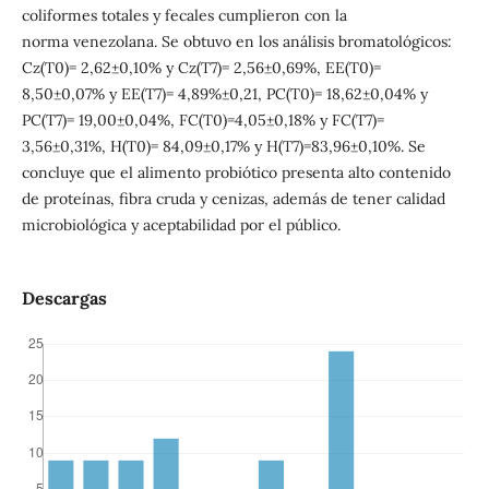
coliformes totales y fecales cumplieron con la
norma venezolana. Se obtuvo en los análisis bromatológicos:
Cz(T0)= 2,62±0,10% y Cz(T7)= 2,56±0,69%, EE(T0)=
8,50±0,07% y EE(T7)= 4,89%±0,21, PC(T0)= 18,62±0,04% y
PC(T7)= 19,00±0,04%, FC(T0)=4,05±0,18% y FC(T7)=
3,56±0,31%, H(T0)= 84,09±0,17% y H(T7)=83,96±0,10%. Se
concluye que el alimento probiótico presenta alto contenido
de proteínas, fibra cruda y cenizas, además de tener calidad
microbiológica y aceptabilidad por el público.
Descargas