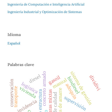
Ingeniería de Computación e Inteligencia Artificial
Ingeniería Industrial y Optimización de Sistemas
Idioma
Español
Palabras clave
sistema de gestión
concreto armado
diesel
dividivi
gasoil
biodiesel
manual
conservación
logística
adoquín
vivienda
transporte
vigas de amarre
acero estructura
estructuras mixtas
control de calidad
supervisión
incidencia