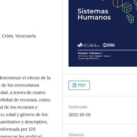
 Crisis, Venezuela
determinar el efecto de la
o de los venezolanos
PDF
dad, a través de cuatro
ibilidad de recursos, como
ad de los recursos y
Publicado
co, edad y género de los
2021-10-01
uantitativo y descriptivo,
onformada por 120
Número
uienes se les midió el