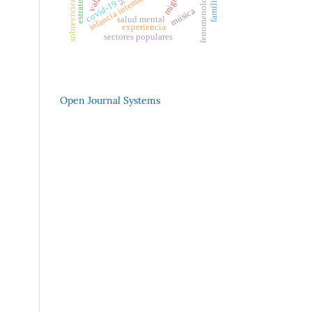
familiares
fenomenología
sobrevivientes
infancia intermedia
covid-19
música
salud mental
experiencia
sectores populares
Open Journal Systems