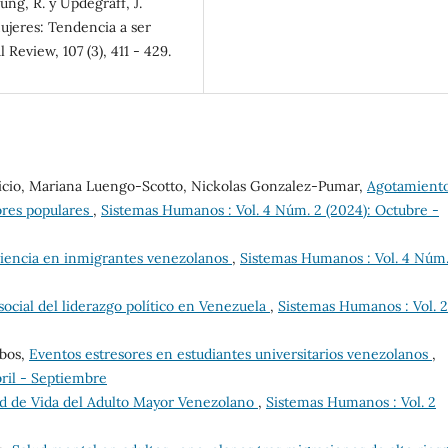
rung, R. y Updegraff, J.
mujeres: Tendencia a ser
 Review, 107 (3), 411 - 429.
icio, Mariana Luengo-Scotto, Nickolas Gonzalez-Pumar,
Agotamient
ores populares
,
Sistemas Humanos : Vol. 4 Núm. 2 (2024): Octubre -
iliencia en inmigrantes venezolanos
,
Sistemas Humanos : Vol. 4 Núm.
ocial del liderazgo político en Venezuela
,
Sistemas Humanos : Vol. 2
obos,
Eventos estresores en estudiantes universitarios venezolanos
,
bril - Septiembre
ad de Vida del Adulto Mayor Venezolano
,
Sistemas Humanos : Vol. 2