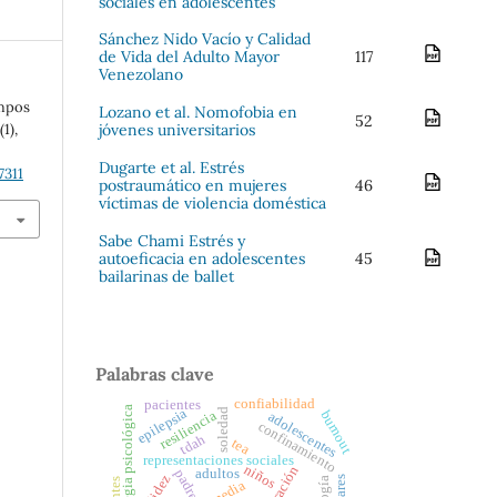
sociales en adolescentes
Sánchez Nido Vacío y Calidad
de Vida del Adulto Mayor
117
Venezolano
empos
Lozano et al. Nomofobia en
52
1
(1),
jóvenes universitarios
Dugarte et al. Estrés
7311
postraumático en mujeres
46
víctimas de violencia doméstica
Sabe Chami Estrés y
autoeficacia en adolescentes
45
bailarinas de ballet
Palabras clave
confiabilidad
pacientes
estrategia psicológica
epilepsia
soledad
burnout
resiliencia
adolescentes
confinamiento
tdah
tea
representaciones sociales
niños
migración
padres
adultos
validez