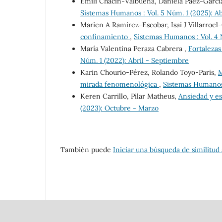
Emili Chacín-Valbuena, Daniela Páez-Garcí
Sistemas Humanos : Vol. 5 Núm. 1 (2025): A
Marien A Ramírez-Escobar, Isaí J Villarroel
confinamiento
,
Sistemas Humanos : Vol. 4 
María Valentina Peraza Cabrera ,
Fortalezas
Núm. 1 (2022): Abril - Septiembre
Karin Chourio-Pérez, Rolando Toyo-Paris,
M
mirada fenomenológica
,
Sistemas Humanos 
Keren Carrillo, Pilar Matheus,
Ansiedad y e
(2023): Octubre - Marzo
También puede
Iniciar una búsqueda de similitud