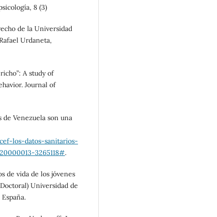
sicología, 8 (3)
recho de la Universidad
 Rafael Urdaneta,
ericho”: A study of
ehavior. Journal of
os de Venezuela son una
f-los-datos-sanitarios-
s/20000013-3265118#
.
os de vida de los jóvenes
s Doctoral) Universidad de
 España.