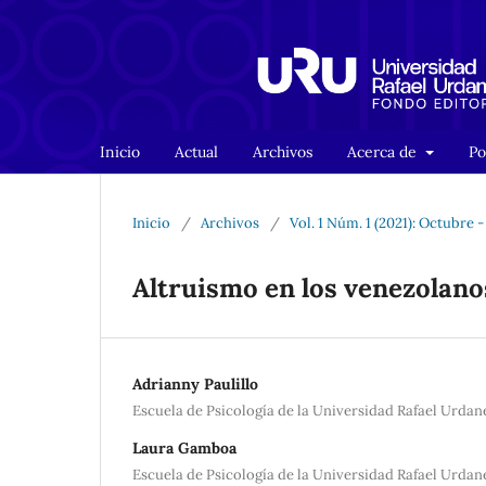
Inicio
Actual
Archivos
Acerca de
Po
Inicio
/
Archivos
/
Vol. 1 Núm. 1 (2021): Octubre 
Altruismo en los venezolano
Adrianny Paulillo
Escuela de Psicología de la Universidad Rafael Urdan
Laura Gamboa
Escuela de Psicología de la Universidad Rafael Urdan