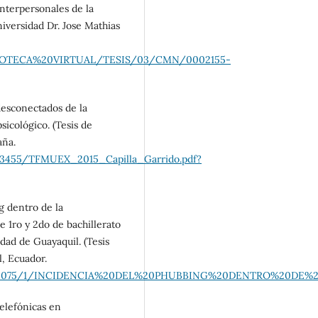
nterpersonales de la
iversidad Dr. Jose Mathias
BIBLIOTECA%20VIRTUAL/TESIS/03/CMN/0002155-
 desconectados de la
sicológico. (Tesis de
aña.
2/3455/TFMUEX_2015_Capilla_Garrido.pdf?
g dentro de la
 1ro y 2do de bachillerato
dad de Guayaquil. (Tesis
, Ecuador.
/redug/23075/1/INCIDENCIA%20DEL%20PHUBBING%20DENTRO%20
elefónicas en