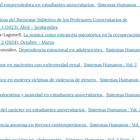
d emprendedora en estudiantes universitarios
,
Sistemas Humanos : 
os del Bienestar Subjetivo de los Profesores Universitarios de
1 (2023): Abril - Septiembre
a-Lagonell,
La música como estrategia psicológica en la recuperación
 2 (2024): Octubre - Marzo
González,
Dependencia emocional en adolescentes
,
Sistemas Human
mor en pacientes con enfermedad renal
,
Sistemas Humanos : Vol. 2
ico en mujeres víctimas de violencia de género
,
Sistemas Humanos 
autoestima y ansiedad en estudiantes universitarios
,
Sistemas Human
 del carácter en estudiantes universitarios
,
Sistemas Humanos : Vol. 
encia amorosa en jóvenes contemporáneos
,
Sistemas Humanos : Vol.
 redes sociales en adolescentes
,
Sistemas Humanos : Vol. 2 Núm. 1