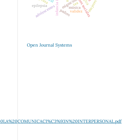
migración
mujeres
tea
epilepsia
adolescentes
música
padres
validez
Open Journal Systems
DE%20LA%20COMUNICACI%C3%93N%20INTERPERSONAL.pdf