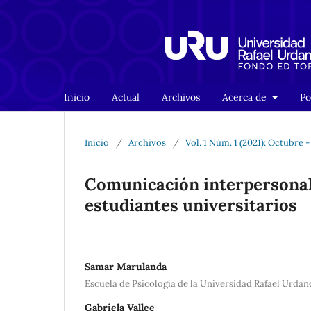
Inicio
Actual
Archivos
Acerca de
Po
Inicio
/
Archivos
/
Vol. 1 Núm. 1 (2021): Octubre 
Comunicación interpersonal 
estudiantes universitarios
Samar Marulanda
Escuela de Psicología de la Universidad Rafael Urdan
Gabriela Vallee