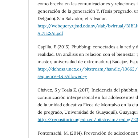
como brecha en las comunicaciones y relaciones i
generación de la generación Y. (Tesis pregrado, un
Delgado). San Salvador, el salvador.
http://webquery.ujmd.edu.sv/siab/bvirtual/
ADTESAI.pdf
Capilla, E (2015). Phubbing: conectados a la red y
realidad. Un análisis en relación con el bienestar p
master, universidad de extremadura) Badajoz, Esp
http://dehesa.unex.es/bitstream/handle/1066
sequence=1&isAllowed=y
Chávez, S y Toala Z. (2017). Incidencia del phubbin
comunicación interpersonal en los adolescentes de
de la unidad educativa Ficoa de Montalvo en la ciu
de pregrado, Universidad de Guayaquil), Guayaquil
http://repositorio.ug.edu.ec/bitstream
Fontemachi, M. (2014). Prevención de adicciones t