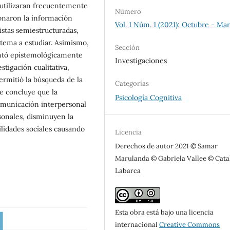
 utilizaran frecuentemente
Número
ionaron la información
Vol. 1 Núm. 1 (2021): Octubre - Ma
istas semiestructuradas,
 tema a estudiar. Asimismo,
Sección
entó epistemológicamente
Investigaciones
stigación cualitativa,
rmitió la búsqueda de la
Categorías
e concluye que la
Psicología Cognitiva
omunicación interpersonal
rsonales, disminuyen la
bilidades sociales causando
Licencia
Derechos de autor 2021 © Samar
Marulanda © Gabriela Vallee © Cata
Labarca
Esta obra está bajo una licencia
internacional
Creative Commons