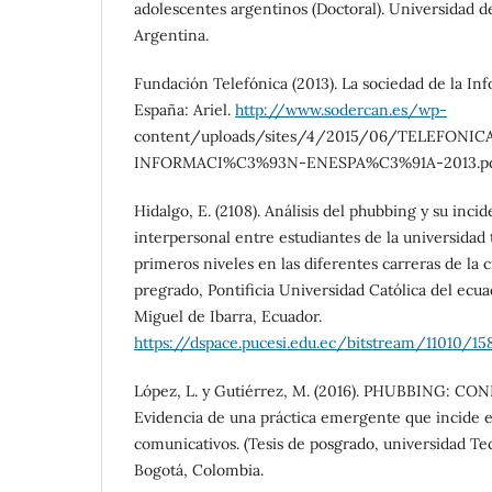
adolescentes argentinos (Doctoral). Universidad de
Argentina.
Fundación Telefónica (2013). La sociedad de la In
España: Ariel.
http://www.sodercan.es/wp-
content/uploads/sites/4/2015/06/TELEFONI
INFORMACI%C3%93N-ENESPA%C3%91A-2013.pd
Hidalgo, E. (2108). Análisis del phubbing y su inc
interpersonal entre estudiantes de la universidad t
primeros niveles en las diferentes carreras de la c
pregrado, Pontificia Universidad Católica del ecu
Miguel de Ibarra, Ecuador.
https://dspace.pucesi.edu.ec/bitstream/11010/
López, L. y Gutiérrez, M. (2016). PHUBBING: 
Evidencia de una práctica emergente que incide e
comunicativos. (Tesis de posgrado, universidad Te
Bogotá, Colombia.