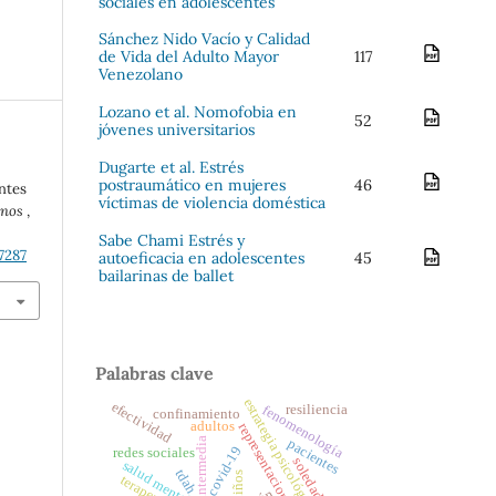
sociales en adolescentes
Sánchez Nido Vacío y Calidad
de Vida del Adulto Mayor
117
Venezolano
Lozano et al. Nomofobia en
52
jóvenes universitarios
Dugarte et al. Estrés
postraumático en mujeres
46
ntes
víctimas de violencia doméstica
anos
,
Sabe Chami Estrés y
7287
autoeficacia en adolescentes
45
bailarinas de ballet
Palabras clave
estrategia psicológica
efectividad
resiliencia
fenomenología
confinamiento
adultos
representaciones sociales
infancia intermedia
pacientes
covid-19
redes sociales
soledad
salud mental
tdah
niños
terapeuta