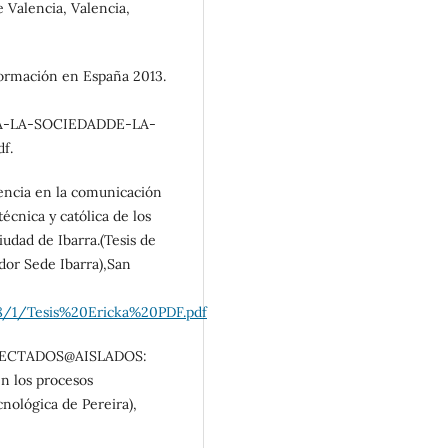
 Valencia, Valencia,
formación en España 2013.
CA-LA-SOCIEDADDE-LA-
f.
idencia en la comunicación
écnica y católica de los
iudad de Ibarra.(Tesis de
ador Sede Ibarra),San
158/1/Tesis%20Ericka%20PDF.pdf
CONECTADOS@AISLADOS:
n los procesos
cnológica de Pereira),