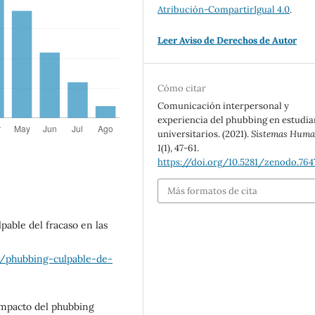
Atribución-CompartirIgual 4.0
.
Leer Aviso de Derechos de Autor
Cómo citar
Comunicación interpersonal y
experiencia del phubbing en estudia
universitarios. (2021).
Sistemas Hum
1
(1), 47-61.
https://doi.org/10.5281/zenodo.764
Más formatos de cita
lpable del fracaso en las
3/phubbing-culpable-de-
 impacto del phubbing