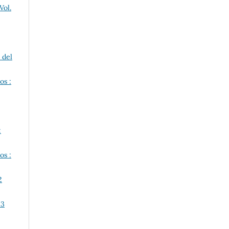
Vol.
 del
os :
:
os :
2
 3