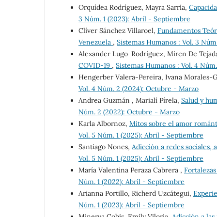
Orquídea Rodríguez, Mayra Sarría,
Capacida
3 Núm. 1 (2023): Abril - Septiembre
Clíver Sánchez Villaroel,
Fundamentos Teóric
Venezuela
,
Sistemas Humanos : Vol. 3 Núm. 
Alexander Lugo-Rodríguez, Miren De Tejad
COVID-19
,
Sistemas Humanos : Vol. 4 Núm.
Hengerber Valera-Pereira, Ivana Morales-
Vol. 4 Núm. 2 (2024): Octubre - Marzo
Andrea Guzmán , Marialí Pírela,
Salud y hu
Núm. 2 (2022): Octubre - Marzo
Karla Albornoz,
Mitos sobre el amor románt
Vol. 5 Núm. 1 (2025): Abril - Septiembre
Santiago Nones,
Adicción a redes sociales, 
Vol. 5 Núm. 1 (2025): Abril - Septiembre
María Valentina Peraza Cabrera ,
Fortalezas
Núm. 1 (2022): Abril - Septiembre
Arianna Portillo, Richerd Uzcátegui,
Experi
Núm. 1 (2023): Abril - Septiembre
Minerva Cobis, Emily Viloria,
Adicción a las