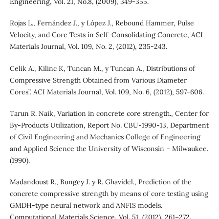
Engineering, Vol. 21, No.8, (2009), 349-355.
Rojas L., Fernández J., y López J., Rebound Hammer, Pulse
Velocity, and Core Tests in Self-Consolidating Concrete, ACI
Materials Journal, Vol. 109, No. 2, (2012), 235-243.
Celik A., Kilinc K, Tuncan M., y Tuncan A., Distributions of
Compressive Strength Obtained from Various Diameter
Cores”. ACI Materials Journal, Vol. 109, No. 6, (2012), 597-606.
Tarun R. Naik, Variation in concrete core strength., Center for
By-Products Utilization, Report No. CBU-1990-13, Department
of Civil Engineering and Mechanics College of Engineering
and Applied Science the University of Wisconsin – Milwaukee.
(1990).
Madandoust R., Bungey J. y R. Ghavidel., Prediction of the
concrete compressive strength by means of core testing using
GMDH-type neural network and ANFIS models.
Computational Materials Science, Vol. 51, (2012), 261–272.