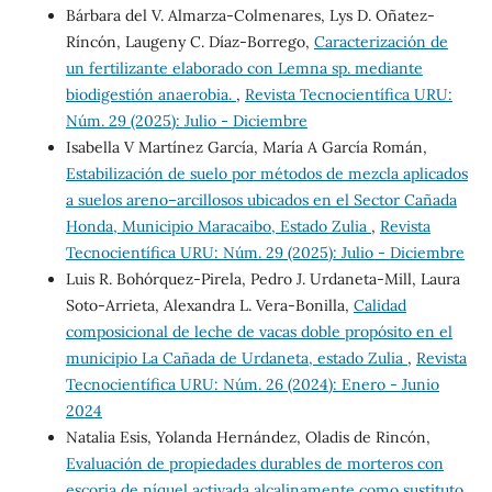
Bárbara del V. Almarza-Colmenares, Lys D. Oñatez-
Ríncón, Laugeny C. Díaz-Borrego,
Caracterización de
un fertilizante elaborado con Lemna sp. mediante
biodigestión anaerobia.
,
Revista Tecnocientífica URU:
Núm. 29 (2025): Julio - Diciembre
Isabella V Martínez García, María A García Román,
Estabilización de suelo por métodos de mezcla aplicados
a suelos areno–arcillosos ubicados en el Sector Cañada
Honda, Municipio Maracaibo, Estado Zulia
,
Revista
Tecnocientífica URU: Núm. 29 (2025): Julio - Diciembre
Luis R. Bohórquez-Pirela, Pedro J. Urdaneta-Mill, Laura
Soto-Arrieta, Alexandra L. Vera-Bonilla,
Calidad
composicional de leche de vacas doble propósito en el
municipio La Cañada de Urdaneta, estado Zulia
,
Revista
Tecnocientífica URU: Núm. 26 (2024): Enero - Junio
2024
Natalia Esis, Yolanda Hernández, Oladis de Rincón,
Evaluación de propiedades durables de morteros con
escoria de níquel activada alcalinamente como sustituto