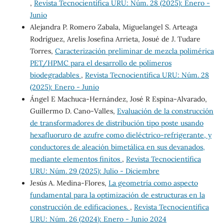
,
Revista Tecnocientífica URU: Núm. 28 (2025): Enero -
Junio
Alejandra P. Romero Zabala, Miguelangel S. Arteaga
Rodríguez, Arelis Josefina Arrieta, Josué de J. Tudare
Torres,
Caracterización preliminar de mezcla polimérica
PET/HPMC para el desarrollo de polímeros
biodegradables
,
Revista Tecnocientífica URU: Núm. 28
(2025): Enero - Junio
Ángel E Machuca-Hernández, José R Espina-Alvarado,
Guillermo D. Cano-Valles,
Evaluación de la construcción
de transformadores de distribución tipo poste usando
hexafluoruro de azufre como dieléctrico-refrigerante, y
conductores de aleación bimetálica en sus devanados,
mediante elementos finitos
,
Revista Tecnocientífica
URU: Núm. 29 (2025): Julio - Diciembre
Jesús A. Medina-Flores,
La geometría como aspecto
fundamental para la optimización de estructuras en la
construcción de edificaciones.
,
Revista Tecnocientífica
URU: Núm. 26 (2024): Enero - Junio 2024