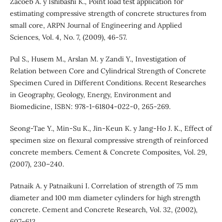
Zacoeb A. y Ishibashi K., Point load test application for
estimating compressive strength of concrete structures from
small core, ARPN Journal of Engineering and Applied
Sciences, Vol. 4, No. 7, (2009), 46-57.
Pul S., Husem M., Arslan M. y Zandi Y., Investigation of
Relation between Core and Cylindrical Strength of Concrete
Specimen Cured in Different Conditions. Recent Researches
in Geography, Geology, Energy, Environment and
Biomedicine, ISBN: 978-1-61804-022-0, 265-269.
Seong-Tae Y., Min-Su K., Jin-Keun K. y Jang-Ho J. K., Effect of
specimen size on flexural compressive strength of reinforced
concrete members. Cement & Concrete Composites, Vol. 29,
(2007), 230–240.
Patnaik A. y Patnaikuni I. Correlation of strength of 75 mm
diameter and 100 mm diameter cylinders for high strength
concrete. Cement and Concrete Research, Vol. 32, (2002),
607–613.