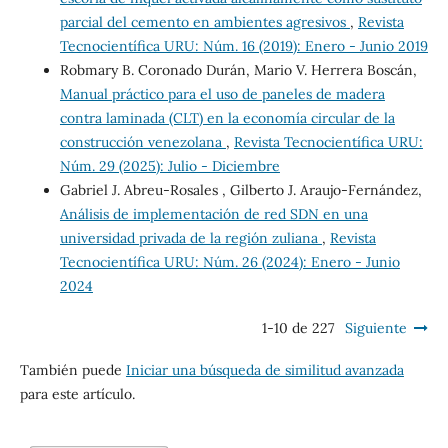
parcial del cemento en ambientes agresivos
,
Revista
Tecnocientífica URU: Núm. 16 (2019): Enero - Junio 2019
Robmary B. Coronado Durán, Mario V. Herrera Boscán,
Manual práctico para el uso de paneles de madera
contra laminada (CLT) en la economía circular de la
construcción venezolana
,
Revista Tecnocientífica URU:
Núm. 29 (2025): Julio - Diciembre
Gabriel J. Abreu-Rosales , Gilberto J. Araujo-Fernández,
Análisis de implementación de red SDN en una
universidad privada de la región zuliana
,
Revista
Tecnocientífica URU: Núm. 26 (2024): Enero - Junio
2024
1-10 de 227
Siguiente
También puede
Iniciar una búsqueda de similitud avanzada
para este artículo.