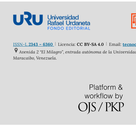
ISSN-L
2343 – 6360
Licencia:
CC BY-SA 4.0
Email:
tecnoc
Avenida 2 “El Milagro”, entrada autónoma de la Universidad 
Maracaibo, Venezuela.