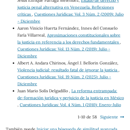
Jesús Enrique Párraga Meléndez,
Estado de derecho y
justicia penal alternativa en Venezuela. Reflexiones
críticas
,
Cuestiones Jurídicas: Vol. 3 Núm. 2 (2009): Julio
- Diciembre
Aaron Vinicio Huerta Fernández, Innes del Consuelo
Faría Villarreal,
Aproximaciones constitucionales sobre
la justicia en referencia a los derechos fundamentales
,
Cuestiones Jurídicas: Vol. 13 Núm. 2 (2019): Julio -
Diciembre
Albert A. Andara Chirinos, Ángel J. Bellorin González,
Violencia judicial: resultado fatal de ignorar la justicia
,
Cuestiones Jurídicas: Vol. 19 Núm. 2 (2025): Julio -
Diciembre
Juan Mario Solís Delgadillo ,
La reforma entrampada:
de-formación jurídica y perjuicio de la justicia en México
,
Cuestiones Jurídicas: Vol. 4 Núm. 1 (2010): Enero-Julio
1-10 de 58
Siguiente
También puede
Iniciar una búsqueda de similitud avanzada