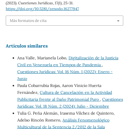
(2023).
Cuestiones Jurídicas
,
17
(1), 25-31.
https://doi.org/10.5281/zenodo.16277947
Más formatos de cita
Artículos similares
Ana Valle, Marianela Lobo,
Digitalización de la Justicia
Civil en Venezuela en Tiempos de Pandemia
,
Cuestiones Jurídicas: Vol. 16 Núm. 1 (2022): Enero -
Junio
Paula Cobarrubia Rojas, Aaron Vinicio Huerta
Fernández,
Cultura de Cancelación en la Actividad
Publicitaria frente al Daño Patrimonial Puro
,
Cuestiones
Jurídicas: Vol. 18 Núm. 2 (2024): Julio - Diciembre
Tulia G. Peña Alemán, Irasema Vílchez de Quintero,
Adelso Rincón Romero,
Análisis Fenomenológico
Multicultural de la Sentencia 2/2012 de la Sala