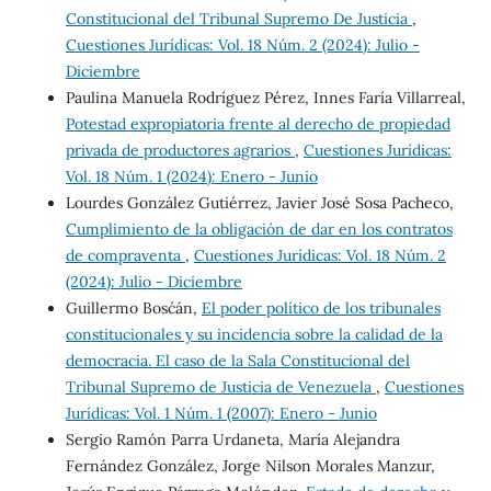
Constitucional del Tribunal Supremo De Justicia
,
Cuestiones Jurídicas: Vol. 18 Núm. 2 (2024): Julio -
Diciembre
Paulina Manuela Rodríguez Pérez, Innes Faría Villarreal,
Potestad expropiatoria frente al derecho de propiedad
privada de productores agrarios
,
Cuestiones Jurídicas:
Vol. 18 Núm. 1 (2024): Enero - Junio
Lourdes González Gutiérrez, Javier José Sosa Pacheco,
Cumplimiento de la obligación de dar en los contratos
de compraventa
,
Cuestiones Jurídicas: Vol. 18 Núm. 2
(2024): Julio - Diciembre
Guillermo Bosc´án,
El poder político de los tribunales
constitucionales y su incidencia sobre la calidad de la
democracia. El caso de la Sala Constitucional del
Tribunal Supremo de Justicia de Venezuela
,
Cuestiones
Jurídicas: Vol. 1 Núm. 1 (2007): Enero - Junio
Sergio Ramón Parra Urdaneta, María Alejandra
Fernández González, Jorge Nilson Morales Manzur,