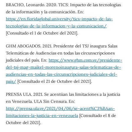
BRACHO, Leonardo. 2020. TICS: Impacto de las tecnologías
de la información y la comunicación. En:
https://en.floridaglobal.university/tics-impacto-de-las-
tecnologias-de-la-informacion-y-la-comunicacion/
[Consultado el 1 de Octubre del 2021].
GHM ABOGADOS. 2021. Presidente del TSJ inaugura Salas
Telemáticas de Audiencias en todas las circunscripciones
judiciales del país. En:
https://www.ghm.com.ve/presidente-
del-tsj-mag-maikel-morenoinaugura-salas-telematicas-de-
audiencias-en-todas-las-circunscripciones-judiciales-del-
pais/
[Consultado el 21 de Octubre del 2021].
PRENSA ULA. 2021. Se acentúan las limitaciones a la justicia
en Venezuela. ULA Sin Censura. En:
http://prensa.ula.ve/2021/04/06/se-acent%C3%BAan-
limitaciones-la-justicia-en-venezuela
[Consultado el 8 de
Octubre del 2021].