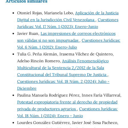
Artículos similares
Otoniel Rojas, Marianela Lobo,
Aplicación de la Justicia
Digital en la Jurisdicción Civil Venezolana
,
Cuestiones
Jurídicas: Vol. 17 Núm. 1 (2023): Enero-Junio
Javier Ruan,
Las impresiones de correos electrónicos
son válidas si no son impugnadas
,
Cuestiones Jurídicas:
Vol. 6 Núm. 1 (2012): Enero-Julio
Tulia G. Peña Alemán, Irasema Vílchez de Quintero,
Adelso Rincón Romero,
Análisis Fenomenológico
Multicultural de la Sentencia 2/2012 de la Sala
Constitucional del Tribunal Supremo De Justicia
,
Cuestiones Jurídicas: Vol. 18 Núm. 2 (2024): Julio -
Diciembre
Paulina Manuela Rodríguez Pérez, Innes Faría Villarreal,
Potestad expropiatoria frente al derecho de propiedad
privada de productores agrarios
,
Cuestiones Jurídicas:
Vol. 18 Núm. 1 (2024): Enero - Junio
Lourdes González Gutiérrez, Javier José Sosa Pacheco,