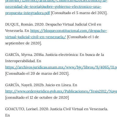
profesor/12697883/articulos/Comercio%20Electronico/la-
necesidad-de-teoria(s)sobre-gobierno-electronico-una-
propuesta-integradora.pdf
[Consultado el 5 marzo del 2021].
DUQUE, Román. 2020. Despacho Virtual Judicial Civil en
Venezuela. En
https://bloqueconstitucional.com/despacho-
virtual-judicial-civil-en-venezuela/
[Consultado el 1 de
septiembre de 2020].
GARCÍA, Myrna. 2016a. Justicia electrónica: En busca de la
Interoperabilidad. En
https://archivos.juridicas.unam.mx/www/bjv/libros/9/4065/11.p
[Consultado el 20 de marzo del 2021].
GARCÍA, Nayeli. 2012b. Juicio en Línea. En
http://www.ordenjuridico.gob.mx/Publicaciones/Tesis2012/Nayel
[consultado el 12 de octubre de 2020]
GOACUTO, Lorisel. 2020. Justicia Civil Virtual en Venezuela.
En