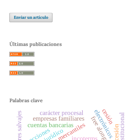
Enviar un artículo
Últimas publicaciones
Palabras clave
cesión
electrónicos
carácter procesal
poderes salvajes
l
free alongside ship
empresas familiares
sociedades mercantiles
cuentas bancarias
sucesión
acciones
incoterms