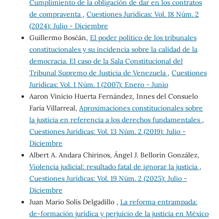
Cumplimiento de la obligación de dar en los contratos
de compraventa
,
Cuestiones Jurídicas: Vol. 18 Núm. 2
(2024): Julio - Diciembre
Guillermo Bosc´án,
El poder político de los tribunales
constitucionales y su incidencia sobre la calidad de la
democracia. El caso de la Sala Constitucional del
Tribunal Supremo de Justicia de Venezuela
,
Cuestiones
Jurídicas: Vol. 1 Núm. 1 (2007): Enero - Junio
Aaron Vinicio Huerta Fernández, Innes del Consuelo
Faría Villarreal,
Aproximaciones constitucionales sobre
la justicia en referencia a los derechos fundamentales
,
Cuestiones Jurídicas: Vol. 13 Núm. 2 (2019): Julio -
Diciembre
Albert A. Andara Chirinos, Ángel J. Bellorin González,
Violencia judicial: resultado fatal de ignorar la justicia
,
Cuestiones Jurídicas: Vol. 19 Núm. 2 (2025): Julio -
Diciembre
Juan Mario Solís Delgadillo ,
La reforma entrampada:
de-formación jurídica y perjuicio de la justicia en México