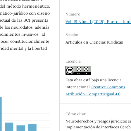
s del método hermenéutico.
gmático-jurídico con diseño
Número
actual de las BCI presenta
Vol. 19 Núm. 1 (2025): Enero - Juni
d de los neurodatos, además
edimientos invasivos . El
Sección
nocer constitucionalmente
Artículos en Ciencias Jurídicas
ridad mental y la libertad
Licencia
Esta obra está bajo una licencia
internacional
Creative Commons
Atribución-CompartirIgual 4.0
.
Cómo citar
Neuroderechos y riesgos jurídicos en
implementación de interfaces Cereb