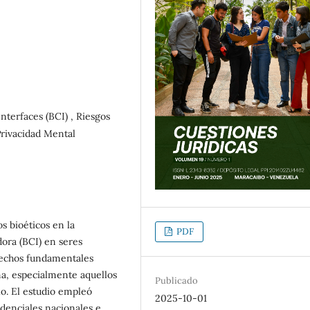
terfaces (BCI) , Riesgos
Privacidad Mental
os bioéticos en la
PDF
ra (BCI) en seres
rechos fundamentales
na, especialmente aquellos
Publicado
llo. El estudio empleó
2025-10-01
udenciales nacionales e