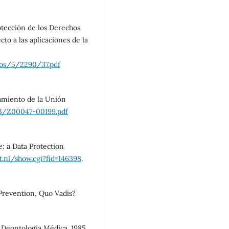
tección de los Derechos
o a las aplicaciones de la
ros/5/2290/37.pdf
miento de la Unión
3/Z00047-00199.pdf
: a Data Protection
t.nl/show.cgi?fid=146398
.
Prevention, Quo Vadis?
ontología Médica. 1985.