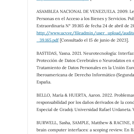
ASAMBLEA NACIONAL DE VENEZUELA. 2009. Ley p
Personas en el Acceso a los Bienes y Servicios. Pu
Extraordinaria N° 39.165 de fecha 24 de abril de 2
http://www.ucv.ve/fileadmin/user_upload/aud
_39.165.pdf
[Consultado el 15 de junio de 2023].
BASTIDAS, Yasna. 2021. Neurotecnología: Interf
Protección de Datos Cerebrales o Neurodatos en e
Tratamiento de Datos Personales en la Unión Eur
Iberoamericana de Derecho Informático (Segunda ép
España.
BELLO, María & HUERTA, Aaron. 2022. Problemas
responsabilidad por los daños derivados de la co
Especial de Grado). Universidad Rafael Urdaneta. 
BURWELL, Sasha, SAMPLE, Matthew & RACINE, Eric.
brain computer interfaces: a scoping review. En 