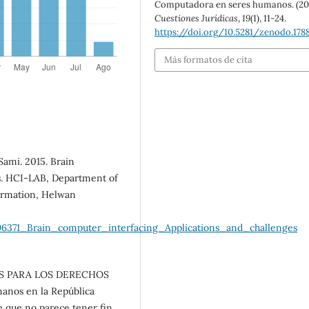
Computadora en seres humanos. (20
Cuestiones Jurídicas
,
19
(1), 11-24.
https://doi.org/10.5281/zenodo.178
Más formatos de cita
mi. 2015. Brain
es. HCI-LAB, Department of
ormation, Helwan
96371_Brain_computer_interfacing_Applications_and_challenges
S PARA LOS DERECHOS
anos en la República
 que no parece tener fin.