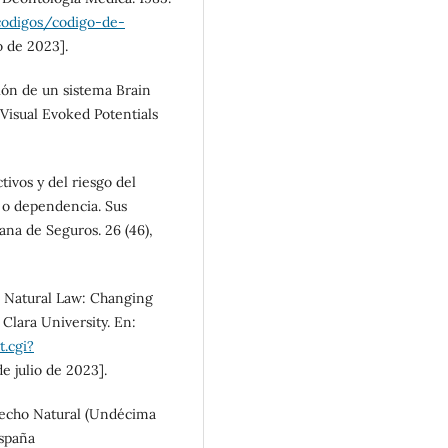
/codigos/codigo-de-
o de 2023].
ción de un sistema Brain
Visual Evoked Potentials
tivos y del riesgo del
 o dependencia. Sus
na de Seguros. 26 (46),
 Natural Law: Changing
lara University. En:
.cgi?
e julio de 2023].
erecho Natural (Undécima
España