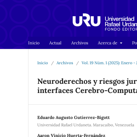
Inicio
Actual
Archivos
Acerca de
Po
Inicio
/
Archivos
/
Vol. 19 Núm. 1 (2025): Enero -
Neuroderechos y riesgos jur
interfaces Cerebro-Comput
Eduardo Augusto Gutierrez-Bigott
Universidad Rafael Urdaneta. Maracaibo, Venezuela
Aaron Vinicio Huerta-Fernández