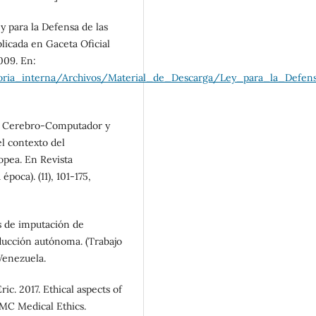
ara la Defensa de las
blicada en Gaceta Oficial
009. En:
itoria_interna/Archivos/Material_de_Descarga/Ley_para_la_Defe
az Cerebro-Computador y
l contexto del
opea. En Revista
oca). (11), 101-175,
 de imputación de
nducción autónoma. (Trabajo
Venezuela.
 2017. Ethical aspects of
BMC Medical Ethics.