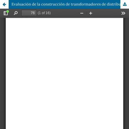
Evaluación de la construcción de transformadores de distribución tipo poste usando hexafluoruro de azufre como dieléctrico-refrigerante, y conductores de aleación bimetálica en sus devanados, mediante elementos finitos