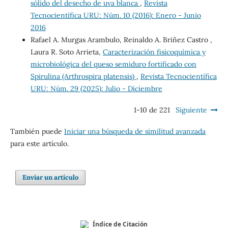
sólido del desecho de uva blanca
,
Revista
Tecnocientífica URU: Núm. 10 (2016): Enero - Junio
2016
Rafael A. Murgas Arambulo, Reinaldo A. Briñez Castro ,
Laura R. Soto Arrieta,
Caracterización fisicoquímica y
microbiológica del queso semiduro fortificado con
Spirulina (Arthrospira platensis)
,
Revista Tecnocientífica
URU: Núm. 29 (2025): Julio - Diciembre
1-10 de 221
Siguiente
También puede
Iniciar una búsqueda de similitud avanzada
para este artículo.
Enviar un artículo
Índice de Citación