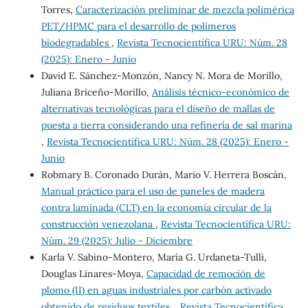
Torres,
Caracterización preliminar de mezcla polimérica
PET/HPMC para el desarrollo de polímeros
biodegradables
,
Revista Tecnocientífica URU: Núm. 28
(2025): Enero - Junio
David E. Sánchez-Monzón, Nancy N. Mora de Morillo,
Juliana Briceño-Morillo,
Análisis técnico-económico de
alternativas tecnológicas para el diseño de mallas de
puesta a tierra considerando una refinería de sal marina
,
Revista Tecnocientífica URU: Núm. 28 (2025): Enero -
Junio
Robmary B. Coronado Durán, Mario V. Herrera Boscán,
Manual práctico para el uso de paneles de madera
contra laminada (CLT) en la economía circular de la
construcción venezolana
,
Revista Tecnocientífica URU:
Núm. 29 (2025): Julio - Diciembre
Karla V. Sabino-Montero, María G. Urdaneta-Tulli,
Douglas Linares-Moya,
Capacidad de remoción de
plomo (II) en aguas industriales por carbón activado
obtenido de residuos textiles.
,
Revista Tecnocientífica