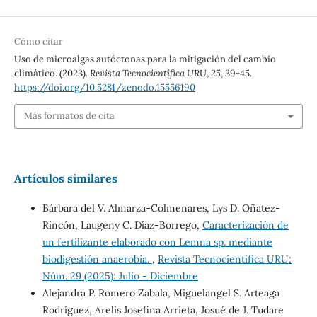
Cómo citar
Uso de microalgas autóctonas para la mitigación del cambio
climático. (2023).
Revista Tecnocientífica URU
,
25
, 39-45.
https://doi.org/10.5281/zenodo.15556190
Más formatos de cita
Artículos similares
Bárbara del V. Almarza-Colmenares, Lys D. Oñatez-
Ríncón, Laugeny C. Díaz-Borrego,
Caracterización de
un fertilizante elaborado con Lemna sp. mediante
biodigestión anaerobia.
,
Revista Tecnocientífica URU:
Núm. 29 (2025): Julio - Diciembre
Alejandra P. Romero Zabala, Miguelangel S. Arteaga
Rodríguez, Arelis Josefina Arrieta, Josué de J. Tudare