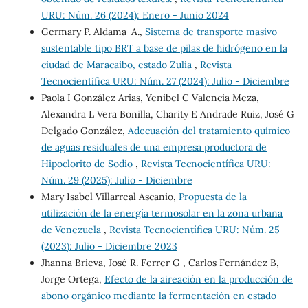
URU: Núm. 26 (2024): Enero - Junio 2024
Germary P. Aldama-A.,
Sistema de transporte masivo
sustentable tipo BRT a base de pilas de hidrógeno en la
ciudad de Maracaibo, estado Zulia
,
Revista
Tecnocientífica URU: Núm. 27 (2024): Julio - Diciembre
Paola I González Arias, Yenibel C Valencia Meza,
Alexandra L Vera Bonilla, Charity E Andrade Ruiz, José G
Delgado González,
Adecuación del tratamiento químico
de aguas residuales de una empresa productora de
Hipoclorito de Sodio
,
Revista Tecnocientífica URU:
Núm. 29 (2025): Julio - Diciembre
Mary Isabel Villarreal Ascanio,
Propuesta de la
utilización de la energía termosolar en la zona urbana
de Venezuela
,
Revista Tecnocientífica URU: Núm. 25
(2023): Julio - Diciembre 2023
Jhanna Brieva, José R. Ferrer G , Carlos Fernández B,
Jorge Ortega,
Efecto de la aireación en la producción de
abono orgánico mediante la fermentación en estado