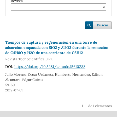
Revista
Buscar
Tiempos de ruptura y regeneración en una torre de
adsorción empacada con SiO2 y Al2O3 durante la remoción
de C4H8O y H2O de una corriente de C6H12
Revista Tecnocientífica URU
DOI:
https://doi.org/10.5281/zenodo.15610288
Julio Moreno, Oscar Urdaneta, Humberto Hernandez, Édison
Alcantara, Edgar Cuicas
59-69
2019-07-01
1 - 1 de 1 elementos