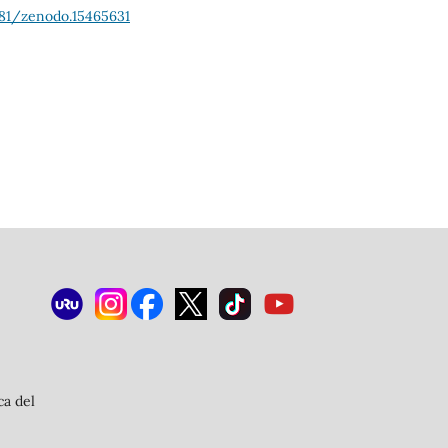
281/zenodo.15465631
ca del