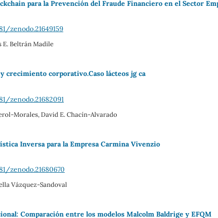
ockchain para la Prevención del Fraude Financiero en el Sector Em
281/zenodo.21649159
s E. Beltrán Madile
 y crecimiento corporativo.Caso lácteos jg ca
281/zenodo.21682091
terol-Morales, David E. Chacín-Alvarado
ística Inversa para la Empresa Carmina Vivenzio
281/zenodo.21680670
rella Vázquez-Sandoval
ional: Comparación entre los modelos Malcolm Baldrige y EFQM