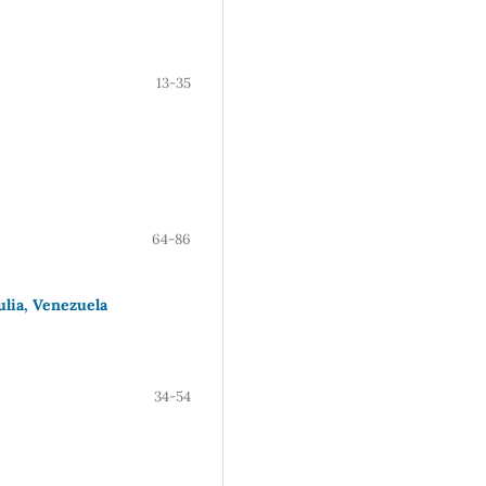
13-35
64-86
ulia, Venezuela
34-54