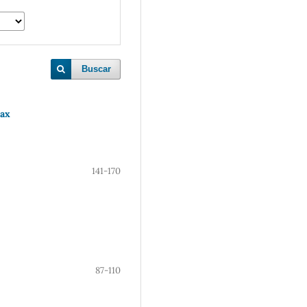
Buscar
max
141-170
87-110