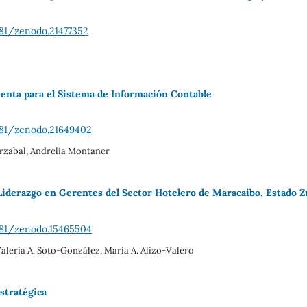
281/zenodo.21477352
enta para el Sistema de Información Contable
5281/zenodo.21649402
rzabal, Andrelia Montaner
Liderazgo en Gerentes del Sector Hotelero de Maracaibo, Estado Z
5281/zenodo.15465504
leria A. Soto-González, María A. Alizo-Valero
stratégica