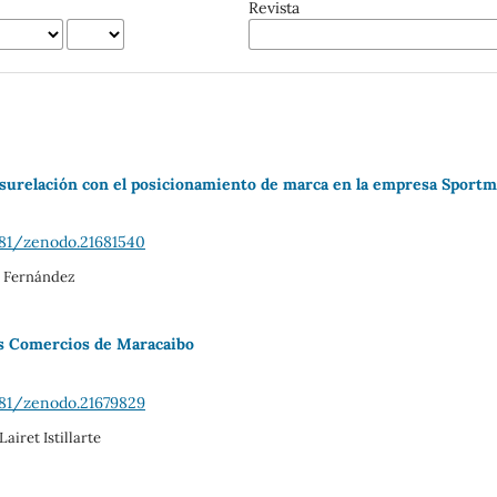
Revista
y surelación con el posicionamiento de marca en la empresa Sport
281/zenodo.21681540
n Fernández
os Comercios de Maracaibo
281/zenodo.21679829
iret Istillarte