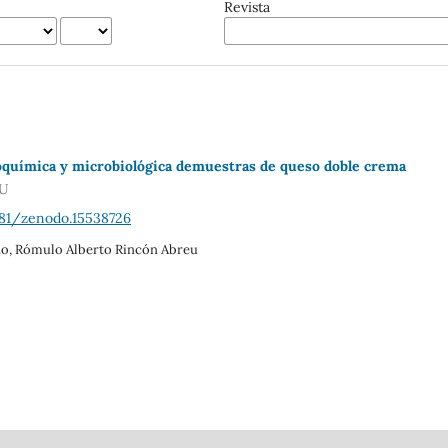
Revista
sicoquímica y microbiológica demuestras de queso doble crema
RU
281/zenodo.15538726
ño, Rómulo Alberto Rincón Abreu