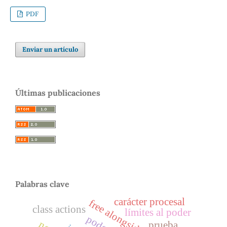
PDF
Enviar un artículo
Últimas publicaciones
Palabras clave
carácter procesal
free alongside ship
class actions
límites al poder
poder
prueba