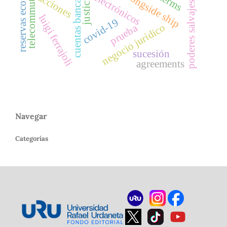
reservas económicas
free alongside ship
cuentas bancarias
telecommuting
electrónicos
acciones
justicia
poderes salvajes
luigi ferrajoli
covid-19
negocio jurídico
prueba
sucesión
agreements
Navegar
Categorías