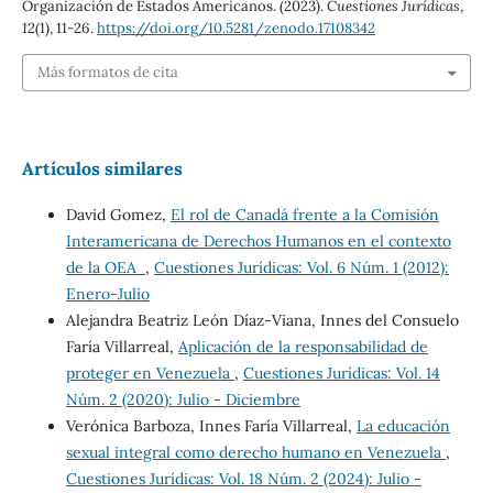
Organización de Estados Americanos. (2023).
Cuestiones Jurídicas
,
12
(1), 11-26.
https://doi.org/10.5281/zenodo.17108342
Más formatos de cita
Artículos similares
David Gomez,
El rol de Canadá frente a la Comisión
Interamericana de Derechos Humanos en el contexto
de la OEA
,
Cuestiones Jurídicas: Vol. 6 Núm. 1 (2012):
Enero-Julio
Alejandra Beatriz León Díaz-Viana, Innes del Consuelo
Faría Villarreal,
Aplicación de la responsabilidad de
proteger en Venezuela
,
Cuestiones Jurídicas: Vol. 14
Núm. 2 (2020): Julio - Diciembre
Verónica Barboza, Innes Faría Villarreal,
La educación
sexual integral como derecho humano en Venezuela
,
Cuestiones Jurídicas: Vol. 18 Núm. 2 (2024): Julio -