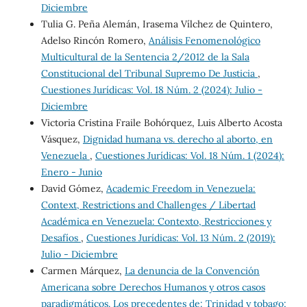
Diciembre
Tulia G. Peña Alemán, Irasema Vílchez de Quintero,
Adelso Rincón Romero,
Análisis Fenomenológico
Multicultural de la Sentencia 2/2012 de la Sala
Constitucional del Tribunal Supremo De Justicia
,
Cuestiones Jurídicas: Vol. 18 Núm. 2 (2024): Julio -
Diciembre
Victoria Cristina Fraile Bohórquez, Luis Alberto Acosta
Vásquez,
Dignidad humana vs. derecho al aborto, en
Venezuela
,
Cuestiones Jurídicas: Vol. 18 Núm. 1 (2024):
Enero - Junio
David Gómez,
Academic Freedom in Venezuela:
Context, Restrictions and Challenges / Libertad
Académica en Venezuela: Contexto, Restricciones y
Desafíos
,
Cuestiones Jurídicas: Vol. 13 Núm. 2 (2019):
Julio - Diciembre
Carmen Márquez,
La denuncia de la Convención
Americana sobre Derechos Humanos y otros casos
paradigmáticos. Los precedentes de: Trinidad y tobago;